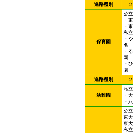
進路種別
２
公立
・
・
私立
・
保育園
名
・
園
・
進路種別
２
私立
幼稚園
・
・
公立
東
東
私立