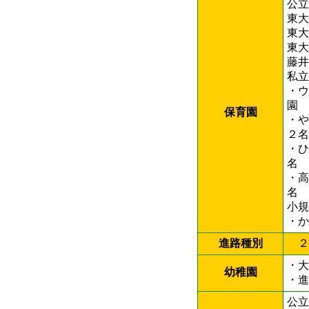
公立
東
東
東
藤
私立
・
園
保育園
・
２名
・
名
・
名
小規
・
進路種別
２
・
幼稚園
公立