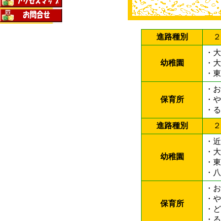
進路種別
２
・大
幼稚園
・大
・東
・
保育所
・
・
進路種別
２
・近
・大
幼稚園
・東
・
・
・
保育所
・
・