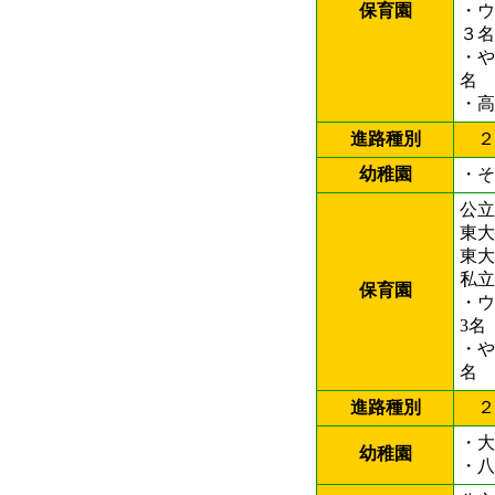
保育園
・
３名
・
名
・
進路種別
２
幼稚園
・
公立
東
東
私立
保育園
・
3名
・
進路種別
２
・
幼稚園
・