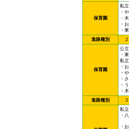
私立
・
保育園
・
・
・
進路種別
２
公立
・
私立
・
保育園
・
・
・
・
進路種別
２
私立
・
・