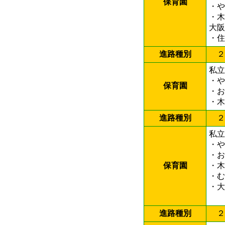
保育園
・
・
大阪
・
進路種別
２
私立
・
保育園
・
・
進路種別
２
私立
・
・
保育園
・
・
・大
進路種別
２