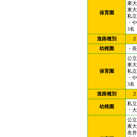
東
東
保育園
私立
・
3名
進路種別
２
幼稚園
・
公立
東
保育園
私立
・
3名
進路種別
２
私立
幼稚園
・
公立
東