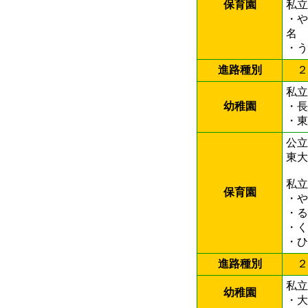
保育園
私立
・
名
・
進路種別
２
私立
幼稚園
・
・東
公立
東
私立
保育園
・
・
・
・
進路種別
２
私立
幼稚園
・大