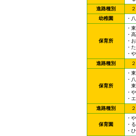
進路種別
２
幼稚園
・八
・東
・
保育所
・
・
・や
進路種別
２
・
・八
保育所
東
・
・
進路種別
２
・
保育園
・
・